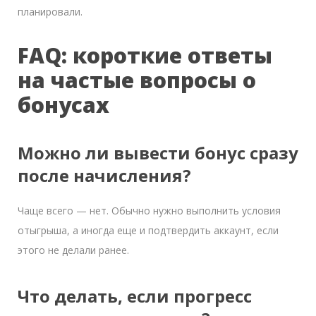
планировали.
FAQ: короткие ответы
на частые вопросы о
бонусах
Можно ли вывести бонус сразу
после начисления?
Чаще всего — нет. Обычно нужно выполнить условия
отыгрыша, а иногда еще и подтвердить аккаунт, если
этого не делали ранее.
Что делать, если прогресс