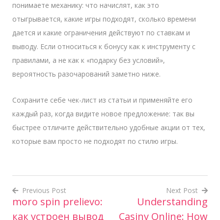
понимаете механику: что начислят, как это
отыгрывается, какие игры подходят, сколько времени
дается и какие ограничения действуют по ставкам и
выводу. Если относиться к бонусу как к инструменту с
правилами, а не как к «подарку без условий»,
вероятность разочарований заметно ниже.
Сохраните себе чек-лист из статьи и применяйте его
каждый раз, когда видите новое предложение: так вы
быстрее отличите действительно удобные акции от тех,
которые вам просто не подходят по стилю игры.
Previous Post
Next Post
moro spin prelievo:
Understanding
Post
как устроен вывод
Casiny Online: How