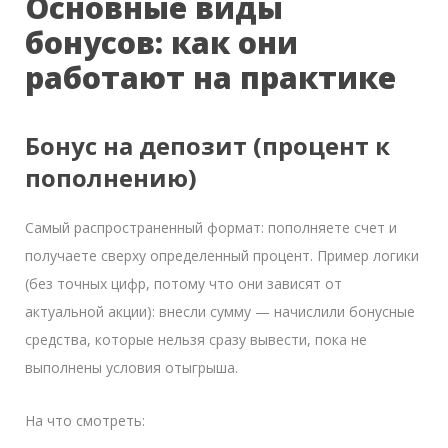
Основные виды
бонусов: как они
работают на практике
Бонус на депозит (процент к
пополнению)
Самый распространенный формат: пополняете счет и
получаете сверху определенный процент. Пример логики
(без точных цифр, потому что они зависят от
актуальной акции): внесли сумму — начислили бонусные
средства, которые нельзя сразу вывести, пока не
выполнены условия отыгрыша.
На что смотреть: