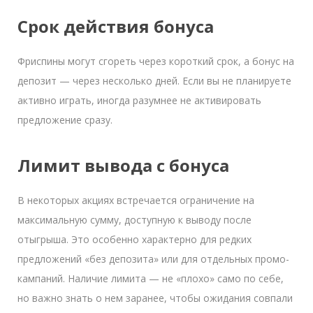
Срок действия бонуса
Фриспины могут сгореть через короткий срок, а бонус на
депозит — через несколько дней. Если вы не планируете
активно играть, иногда разумнее не активировать
предложение сразу.
Лимит вывода с бонуса
В некоторых акциях встречается ограничение на
максимальную сумму, доступную к выводу после
отыгрыша. Это особенно характерно для редких
предложений «без депозита» или для отдельных промо-
кампаний. Наличие лимита — не «плохо» само по себе,
но важно знать о нем заранее, чтобы ожидания совпали