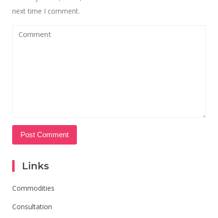
next time I comment.
Links
Commodities
Consultation