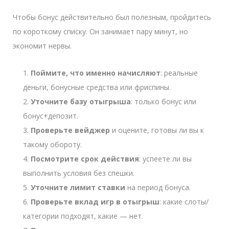
Чтобы бонус действительно был полезным, пройдитесь
по короткому списку. Он занимает пару минут, но
экономит нервы.
Поймите, что именно начисляют
: реальные
деньги, бонусные средства или фриспины.
Уточните базу отыгрыша
: только бонус или
бонус+депозит.
Проверьте вейджер
и оцените, готовы ли вы к
такому обороту.
Посмотрите срок действия
: успеете ли вы
выполнить условия без спешки.
Уточните лимит ставки
на период бонуса.
Проверьте вклад игр в отыгрыш
: какие слоты/
категории подходят, какие — нет.