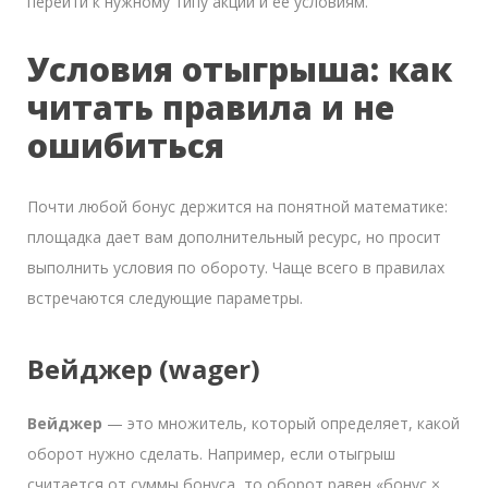
перейти к нужному типу акции и ее условиям.
Условия отыгрыша: как
читать правила и не
ошибиться
Почти любой бонус держится на понятной математике:
площадка дает вам дополнительный ресурс, но просит
выполнить условия по обороту. Чаще всего в правилах
встречаются следующие параметры.
Вейджер (wager)
Вейджер
— это множитель, который определяет, какой
оборот нужно сделать. Например, если отыгрыш
считается от суммы бонуса, то оборот равен «бонус ×