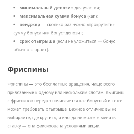
минимальный депозит
для участия;
максимальная сумма бонуса
(кап);
вейджер
— сколько раз нужно «прокрутить»
сумму бонуса или бонус+депозит;
срок отыгрыша
(если не уложиться — бонус
обычно сгорает).
Фриспины
Фриспины — это бесплатные вращения, чаще всего
привязанные к одному или нескольким слотам. Выигрыш
с фриспинов нередко начисляется как бонусный и тоже
может требовать отыгрыша. Важное отличие: вы не
выбираете, где крутить, и иногда не можете менять
ставку — она фиксирована условиями акции.