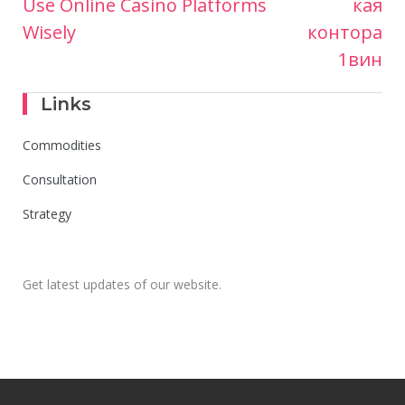
Use Online Casino Platforms
кая
Wisely
контора
1вин
Links
Commodities
Consultation
Strategy
Get latest updates of our website.