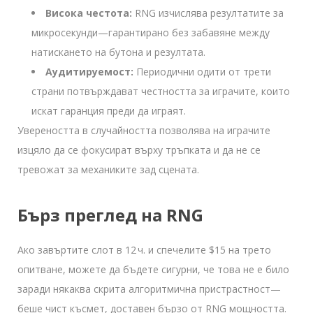
Висока честота:
RNG изчислява резултатите за
микросекунди—гарантирано без забавяне между
натискането на бутона и резултата.
Аудитируемост:
Периодични одити от трети
страни потвърждават честността за играчите, които
искат гаранция преди да играят.
Увереността в случайността позволява на играчите
изцяло да се фокусират върху тръпката и да не се
тревожат за механиките зад сцената.
Бърз преглед на RNG
Ако завъртите слот в 12 ч. и спечелите $15 на трето
опитване, можете да бъдете сигурни, че това не е било
заради някаква скрита алгоритмична пристрастност—
беше чист късмет, доставен бързо от RNG мощността.