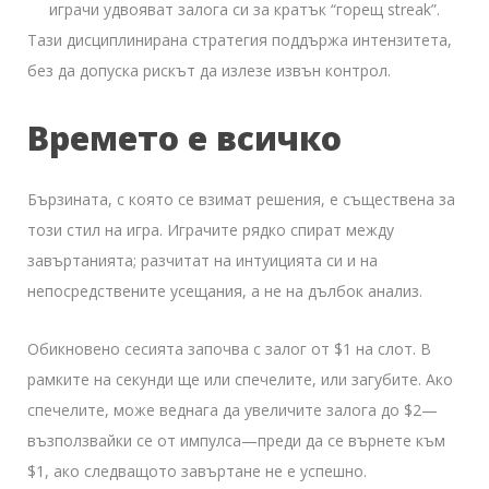
играчи удвояват залога си за кратък “горещ streak”.
Тази дисциплинирана стратегия поддържа интензитета,
без да допуска рискът да излезе извън контрол.
Времето е всичко
Бързината, с която се взимат решения, е съществена за
този стил на игра. Играчите рядко спират между
завъртанията; разчитат на интуицията си и на
непосредствените усещания, а не на дълбок анализ.
Обикновено сесията започва с залог от $1 на слот. В
рамките на секунди ще или спечелите, или загубите. Ако
спечелите, може веднага да увеличите залога до $2—
възползвайки се от импулса—преди да се върнете към
$1, ако следващото завъртане не е успешно.