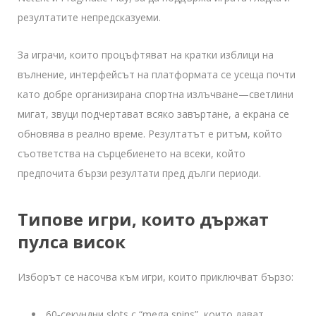
резултатите непредсказуеми.
За играчи, които процъфтяват на кратки изблици на
вълнение, интерфейсът на платформата се усеща почти
като добре организирана спортна излъчване—светлини
мигат, звуци подчертават всяко завъртане, а екрана се
обновява в реално време. Резултатът е ритъм, който
съответства на сърцебиенето на всеки, който
предпочита бързи резултати пред дълги периоди.
Типове игри, които държат
пулса висок
Изборът се насочва към игри, които приключват бързо:
60‑секундни slots с “mega spins”, които дават