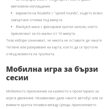
мигновени изплащания.
варианти на Roulette с “speed rounds”, където всяко
завъртане отнема под минута.
Blackjack маси с фиксирани кратки залози, които
приключват за по-малко от 10 минути.
Тези избори означават, че никога не оставате да чакате
теглене или разкриване на карта, което да се проточи
отвъд момента на тръпката.
Мобилна игра за бързи
сесии
Мобилното приложение на казиното е проектирано за
игри в движение. Независимо дали чакате автобус или си
взимате кратка почивка между срещи, приложението