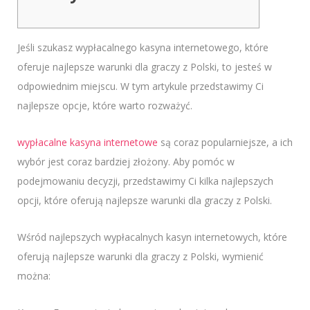
Jeśli szukasz wypłacalnego kasyna internetowego, które
oferuje najlepsze warunki dla graczy z Polski, to jesteś w
odpowiednim miejscu. W tym artykule przedstawimy Ci
najlepsze opcje, które warto rozważyć.
wypłacalne kasyna internetowe
są coraz popularniejsze, a ich
wybór jest coraz bardziej złożony. Aby pomóc w
podejmowaniu decyzji, przedstawimy Ci kilka najlepszych
opcji, które oferują najlepsze warunki dla graczy z Polski.
Wśród najlepszych wypłacalnych kasyn internetowych, które
oferują najlepsze warunki dla graczy z Polski, wymienić
można: