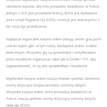
określone warunki, aby móc prowadzić działalność w Polsce.
Jednym z nich jest posiadanie licencji, która jest wydawana
przez Urząd Regulacji Gry (URG). Licencja jest ważna przez 5
lat i musi być przedłużona.
Najlepsze wypłacalne kasyna online oferują swoim graczyom
szeroki wybór gier, w tym rulety, blackjacka, poker, a także
wiele innych. Wszystkie gry są sprawdzane i certyfikowane
przez niezależne organizacje, takie jak eCOGRA i TST, aby
zagwarantować, że są one sprawiedliwe i niezależne.
Wypłacalne kasyna online muszą również spełniać określone
normy dotyczące bezpieczeństwa i ochrony danych.
Wszystkie kasyna online, które prowadzą działalność w
Polsce, muszą spełniać normy dotyczące ochrony danych,
takie jak RODO.