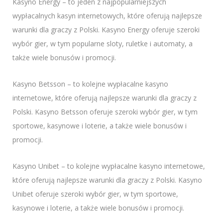
Kasyno Energy – to jeden z najpopularniejszych
wypłacalnych kasyn internetowych, które oferują najlepsze
warunki dla graczy z Polski. Kasyno Energy oferuje szeroki
wybór gier, w tym popularne sloty, ruletke i automaty, a
także wiele bonusów i promocji.
Kasyno Betsson – to kolejne wypłacalne kasyno
internetowe, które oferują najlepsze warunki dla graczy z
Polski. Kasyno Betsson oferuje szeroki wybór gier, w tym
sportowe, kasynowe i loterie, a także wiele bonusów i
promocji.
Kasyno Unibet – to kolejne wypłacalne kasyno internetowe,
które oferują najlepsze warunki dla graczy z Polski. Kasyno
Unibet oferuje szeroki wybór gier, w tym sportowe,
kasynowe i loterie, a także wiele bonusów i promocji.