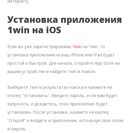
интернету.
Установка приложения
1win на iOS
Если вы уже зарегистрированы
1вин
на 1win, то
установка приложения на ваш iPhone или iPad будет
простой и быстрой. Для начала, откройте App Store на
вашем устройстве и найдите 1win в поиске.
Выберите 1win в результатах поиска и нажмите на
кнопку “Установить”. Введите пароль, если вам будет
запросить, и дождитесь, пока приложение будет
установлен. После установки, нажмите на кнопку
“Открой” и войдите в приложение, используя свои логин
и пароль.