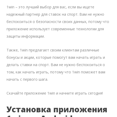
1win – это лучший выбор для вас, если вы ищете
надежный партнер для ставок на спорт. Вам не нужно
беспокоиться о безопасности своих данных, потому что
приложение использует современные технологии для
защиты информации.
Также, 1win предлагает своим клиентам различные
бонусы и акции, которые помогут вам начать играть и
делать ставки на спорт. Вам не нужно беспокоиться о
том, как начать играть, потому что 1win поможет вам
начать с первого шага.
Скачайте приложение 1win и начните играть сегодня!
Установка приложения