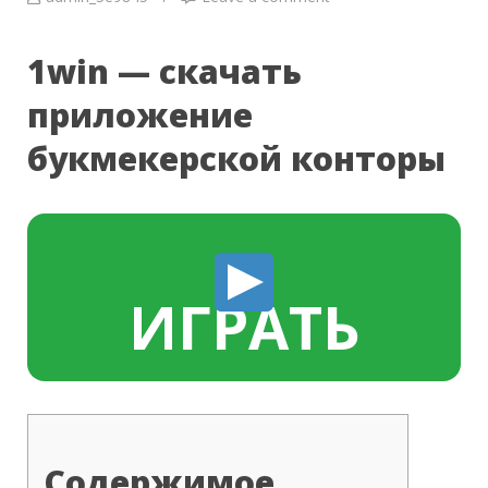
1win — скачать
приложение
букмекерской конторы
ИГРАТЬ
Содержимое