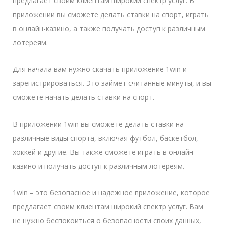
предлагает своим клиентам широкий спектр услуг. В
приложении вы сможете делать ставки на спорт, играть
в онлайн-казино, а также получать доступ к различным
лотереям.
Для начала вам нужно скачать приложение 1win и
зарегистрироваться. Это займет считанные минуты, и вы
сможете начать делать ставки на спорт.
В приложении 1win вы сможете делать ставки на
различные виды спорта, включая футбол, баскетбол,
хоккей и другие. Вы также сможете играть в онлайн-
казино и получать доступ к различным лотереям.
1win – это безопасное и надежное приложение, которое
предлагает своим клиентам широкий спектр услуг. Вам
не нужно беспокоиться о безопасности своих данных,