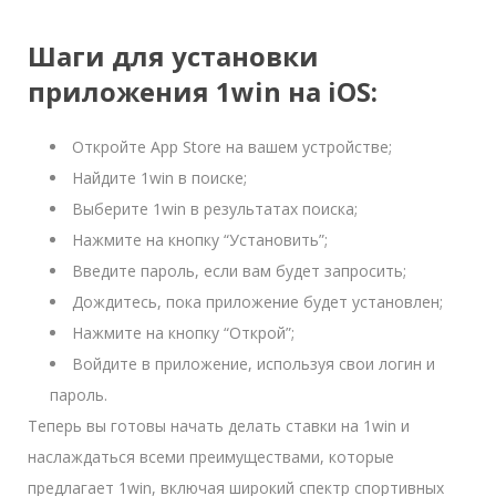
Шаги для установки
приложения 1win на iOS:
Откройте App Store на вашем устройстве;
Найдите 1win в поиске;
Выберите 1win в результатах поиска;
Нажмите на кнопку “Установить”;
Введите пароль, если вам будет запросить;
Дождитесь, пока приложение будет установлен;
Нажмите на кнопку “Открой”;
Войдите в приложение, используя свои логин и
пароль.
Теперь вы готовы начать делать ставки на 1win и
наслаждаться всеми преимуществами, которые
предлагает 1win, включая широкий спектр спортивных