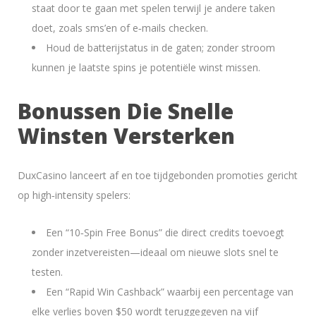
staat door te gaan met spelen terwijl je andere taken
doet, zoals sms’en of e‑mails checken.
Houd de batterijstatus in de gaten; zonder stroom
kunnen je laatste spins je potentiële winst missen.
Bonussen Die Snelle
Winsten Versterken
DuxCasino lanceert af en toe tijdgebonden promoties gericht
op high‑intensity spelers:
Een “10‑Spin Free Bonus” die direct credits toevoegt
zonder inzetvereisten—ideaal om nieuwe slots snel te
testen.
Een “Rapid Win Cashback” waarbij een percentage van
elke verlies boven $50 wordt teruggegeven na vijf