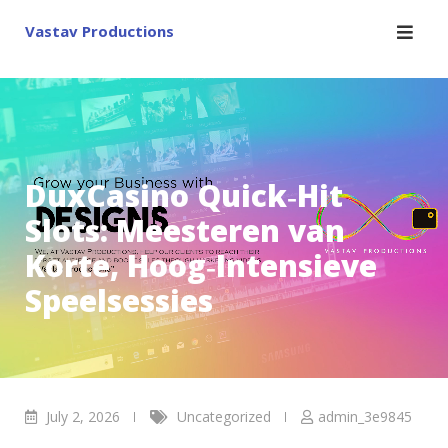
Skip
Vastav Productions
to
content
DuxCasino Quick‑Hit
Slots: Meesteren van
Korte, Hoog‑Intensieve
Speelsessies
July 2, 2026
Uncategorized
admin_3e9845