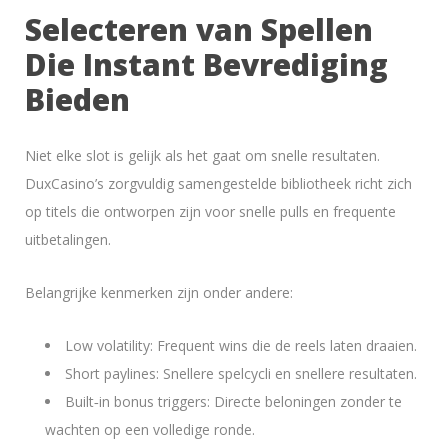
Selecteren van Spellen
Die Instant Bevrediging
Bieden
Niet elke slot is gelijk als het gaat om snelle resultaten.
DuxCasino’s zorgvuldig samengestelde bibliotheek richt zich
op titels die ontworpen zijn voor snelle pulls en frequente
uitbetalingen.
Belangrijke kenmerken zijn onder andere:
Low volatility: Frequent wins die de reels laten draaien.
Short paylines: Snellere spelcycli en snellere resultaten.
Built‑in bonus triggers: Directe beloningen zonder te
wachten op een volledige ronde.