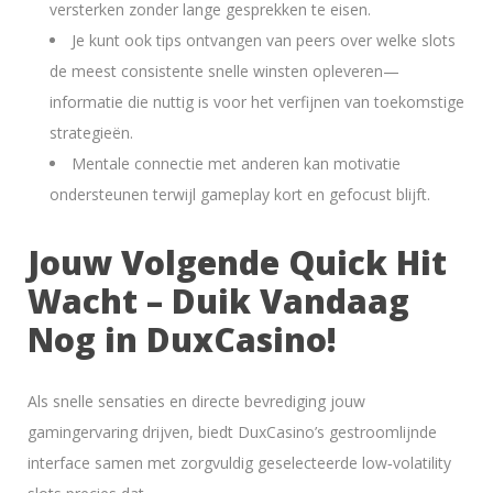
versterken zonder lange gesprekken te eisen.
Je kunt ook tips ontvangen van peers over welke slots
de meest consistente snelle winsten opleveren—
informatie die nuttig is voor het verfijnen van toekomstige
strategieën.
Mentale connectie met anderen kan motivatie
ondersteunen terwijl gameplay kort en gefocust blijft.
Jouw Volgende Quick Hit
Wacht – Duik Vandaag
Nog in DuxCasino!
Als snelle sensaties en directe bevrediging jouw
gamingervaring drijven, biedt DuxCasino’s gestroomlijnde
interface samen met zorgvuldig geselecteerde low‑volatility