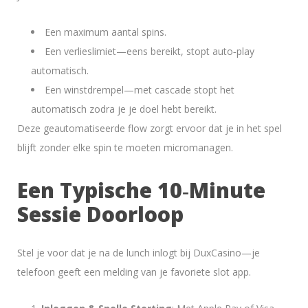
Een maximum aantal spins.
Een verlieslimiet—eens bereikt, stopt auto‑play
automatisch.
Een winstdrempel—met cascade stopt het
automatisch zodra je je doel hebt bereikt.
Deze geautomatiseerde flow zorgt ervoor dat je in het spel
blijft zonder elke spin te moeten micromanagen.
Een Typische 10‑Minute
Sessie Doorloop
Stel je voor dat je na de lunch inlogt bij DuxCasino—je
telefoon geeft een melding van je favoriete slot app.