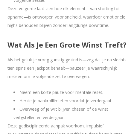
volgende sessie.
Deze volgorde laat zien hoe elk element—van storting tot
opname—is ontworpen voor snelheid, waardoor emotionele
highs behouden blijven zonder langdurige downtime.
Wat Als Je Een Grote Winst Treft?
Als het geluk je vroeg gunstig gezind is—zeg dat je na slechts
tien spins een jackpot behaalt—pauzeer je waarschijnlijk
meteen om je volgende zet te overwegen:
Neem een korte pauze voor mentale reset.
Herzie je bankrolllimieten voordat je verdergaat.
Overweeg of je wilt blijven chasen of de winst
veiligstellen en verdergaan.
Deze gedisciplineerde aanpak voorkomt impulsief