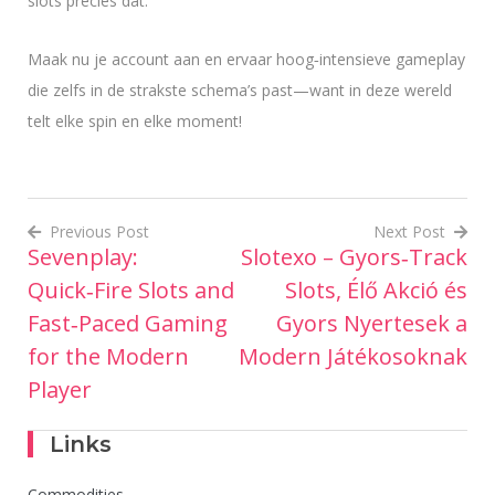
slots precies dat.
Maak nu je account aan en ervaar hoog‑intensieve gameplay
die zelfs in de strakste schema’s past—want in deze wereld
telt elke spin en elke moment!
Previous Post
Next Post
Sevenplay:
Slotexo – Gyors‑Track
Post
Quick‑Fire Slots and
Slots, Élő Akció és
navigation
Fast‑Paced Gaming
Gyors Nyertesek a
for the Modern
Modern Játékosoknak
Player
Links
Commodities