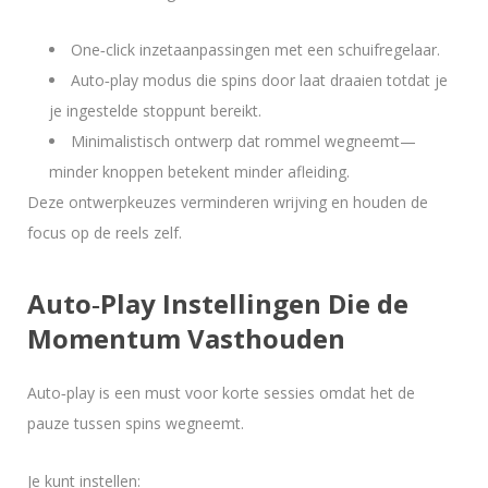
One‑click inzetaanpassingen met een schuifregelaar.
Auto‑play modus die spins door laat draaien totdat je
je ingestelde stoppunt bereikt.
Minimalistisch ontwerp dat rommel wegneemt—
minder knoppen betekent minder afleiding.
Deze ontwerpkeuzes verminderen wrijving en houden de
focus op de reels zelf.
Auto‑Play Instellingen Die de
Momentum Vasthouden
Auto‑play is een must voor korte sessies omdat het de
pauze tussen spins wegneemt.
Je kunt instellen: