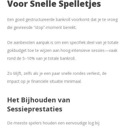
Voor Snelle Spelletjes
Een goed gestructureerde bankroll voorkomt dat je te vroeg
die gevreesde “stop”‑moment bereikt.
De aanbevolen aanpak is om een specifiek deel van je totale
gokbudget toe te wijzen aan hoog‑intensieve sessies—vaak
rond de 5–10% van je totale bankroll.
Zo blijft, zelfs als je een paar snelle rondes verliest, de
impact op je financiële situatie minimaal.
Het Bijhouden van
Sessieprestaties
De meeste spelers houden een eenvoudige log bij: