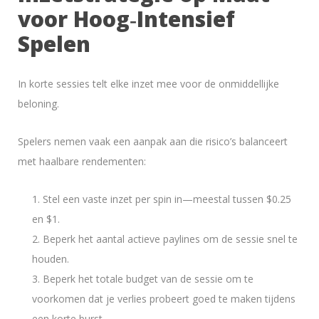
voor Hoog‑Intensief
Spelen
In korte sessies telt elke inzet mee voor de onmiddellijke
beloning.
Spelers nemen vaak een aanpak aan die risico’s balanceert
met haalbare rendementen:
Stel een vaste inzet per spin in—meestal tussen $0.25
en $1.
Beperk het aantal actieve paylines om de sessie snel te
houden.
Beperk het totale budget van de sessie om te
voorkomen dat je verlies probeert goed te maken tijdens
een korte burst.