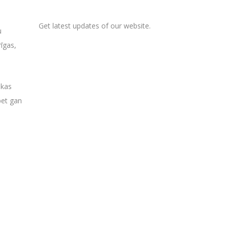
Get latest updates of our website.
u
rīgas,
 kas
bet gan