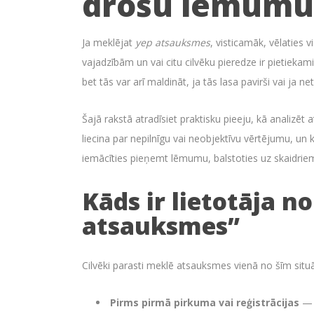
drošu lēmumu
Ja meklējat
yep atsauksmes
, visticamāk, vēlaties 
vajadzībām un vai citu cilvēku pieredze ir pietiekami
bet tās var arī maldināt, ja tās lasa pavirši vai ja 
Šajā rakstā atradīsiet praktisku pieeju, kā analizē
liecina par nepilnīgu vai neobjektīvu vērtējumu, un 
iemācīties pieņemt lēmumu, balstoties uz skaidriem 
Kāds ir lietotāja n
atsauksmes”
Cilvēki parasti meklē atsauksmes vienā no šīm situ
Pirms pirmā pirkuma vai reģistrācijas
— g