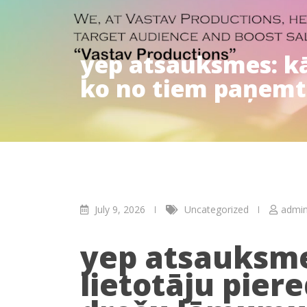
yep atsauksmes: kā 
ko no tiem paņemt
July 9, 2026
Uncategorized
admi
yep atsauksmes
lietotāju piere