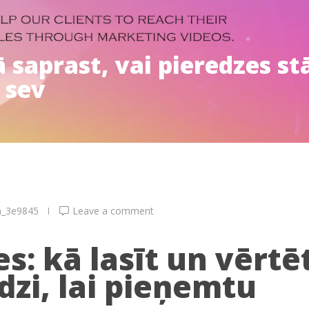
saprast, vai pieredzes stā
 sev
n_3e9845
Leave a comment
: kā lasīt un vērtē
dzi, lai pieņemtu