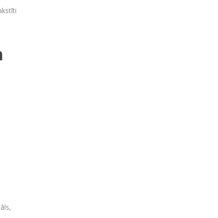
kstīti
m
t
āls,