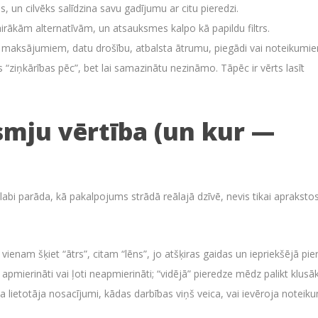
 un cilvēks salīdzina savu gadījumu ar citu pieredzi.
irākām alternatīvām, un atsauksmes kalpo kā papildu filtrs.
r maksājumiem, datu drošību, atbalsta ātrumu, piegādi vai noteikumi
s “ziņkārības pēc”, bet lai samazinātu nezināmo. Tāpēc ir vērts lasīt
smju vērtība (un kur —
i parāda, kā pakalpojums strādā reālajā dzīvē, nevis tikai apraksto
ienam šķiet “ātrs”, citam “lēns”, jo atšķiras gaidas un iepriekšējā pie
i apmierināti vai ļoti neapmierināti; “vidējā” pieredze mēdz palikt klusā
 lietotāja nosacījumi, kādas darbības viņš veica, vai ievēroja noteik