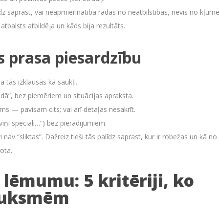
īdz saprast, vai neapmierinātība radās no neatbilstības, nevis no kļūme
 atbalsts atbildēja un kāds bija rezultāts.
s prasa piesardzību
a tās izklausās kā saukļi.
ādā”, bez piemēriem un situācijas apraksta.
ums — pavisam cits; vai arī detaļas nesakrīt.
iņi speciāli…”) bez pierādījumiem.
nav “sliktas”. Dažreiz tieši tās palīdz saprast, kur ir robežas un kā no
rota.
lēmumu: 5 kritēriji, ko
sauksmēm