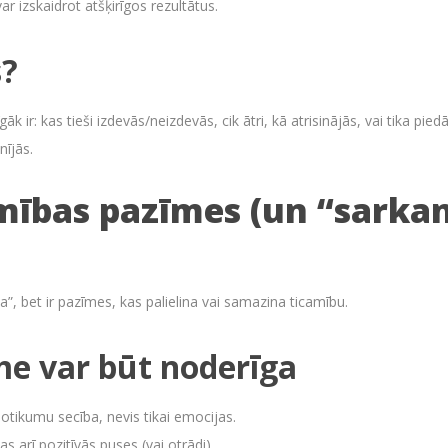
 izskaidrot atšķirīgos rezultātus.
s?
gāk ir: kas tieši izdevās/neizdevās, cik ātri, kā atrisinājās, vai tika pied
nījās.
mības pazīmes (un “sarka
a”, bet ir pazīmes, kas palielina vai samazina ticamību.
e var būt noderīga
 notikumu secība, nevis tikai emocijas.
zītas arī pozitīvās puses (vai otrādi).