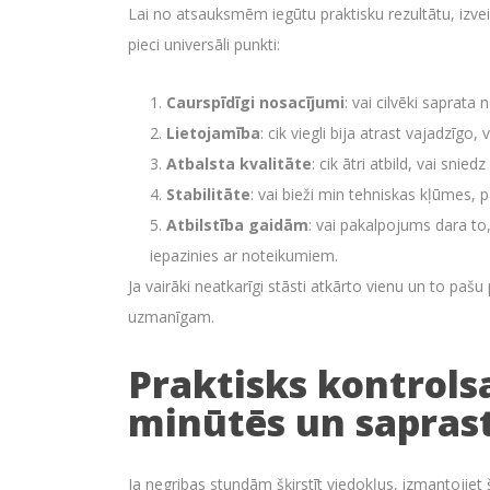
Lai no atsauksmēm iegūtu praktisku rezultātu, izveido
pieci universāli punkti:
Caurspīdīgi nosacījumi
: vai cilvēki saprat
Lietojamība
: cik viegli bija atrast vajadzīgo,
Atbalsta kvalitāte
: cik ātri atbild, vai snie
Stabilitāte
: vai bieži min tehniskas kļūmes, p
Atbilstība gaidām
: vai pakalpojums dara to, 
iepazinies ar noteikumiem.
Ja vairāki neatkarīgi stāsti atkārto vienu un to pašu p
uzmanīgam.
Praktisks kontrolsa
minūtēs un sapras
Ja negribas stundām šķirstīt viedokļus, izmantojiet 