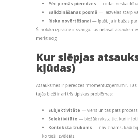
Pēc pirmās pieredzes
— rodas neskaidrības,
Salīdzināšanas posmā
— jāizvēlas starp va
Riska novērtēšanai
— īpaši, ja ir bažas pa
Šī nolūka izpratne ir svarīga: jūs nelasāt atsauksme
mērķtiecīgi.
Kur slēpjas atsauk
kļūdas)
Atsauksmes ir pieredzes “momentuzņēmumi”. Tās lab
tajās bieži ir arī trīs tipiskas problēmas:
Subjektivitāte
— viens un tas pats process v
Selektivitāte
— biežāk raksta tie, kuri ir ļot
Konteksta trūkums
— nav zināms, kādi bija
ko tieši izvēlējās.