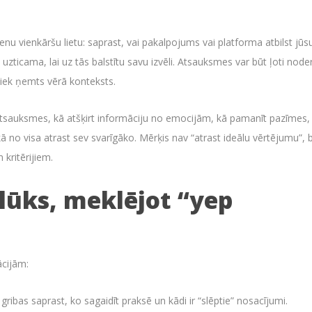
vienu vienkāršu lietu: saprast, vai pakalpojums vai platforma atbilst jūs
 uzticama, lai uz tās balstītu savu izvēli. Atsauksmes var būt ļoti node
netiek ņemts vērā konteksts.
t atsauksmes, kā atšķirt informāciju no emocijām, kā pamanīt pazīmes,
kā no visa atrast sev svarīgāko. Mērķis nav “atrast ideālu vērtējumu”, 
kritērijiem.
olūks, meklējot “yep
ācijām:
ribas saprast, ko sagaidīt praksē un kādi ir “slēptie” nosacījumi.