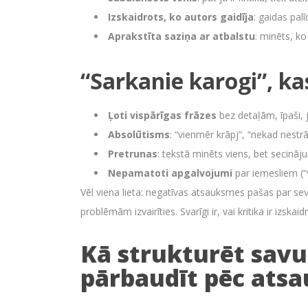
Izskaidrots, ko autors gaidīja
: gaidas pal
Aprakstīta saziņa ar atbalstu
: minēts, ko
“Sarkanie karogi”, ka
Ļoti vispārīgas frāzes
bez detaļām, īpaši, j
Absolūtisms
: “vienmēr krāpj”, “nekad nestr
Pretrunas
: tekstā minēts viens, bet secināj
Nepamatoti apgalvojumi
par iemesliem (“v
Vēl viena lieta: negatīvas atsauksmes pašas par sevi 
problēmām izvairīties. Svarīgi ir, vai kritika ir izskaid
Kā strukturēt savu 
pārbaudīt pēc at