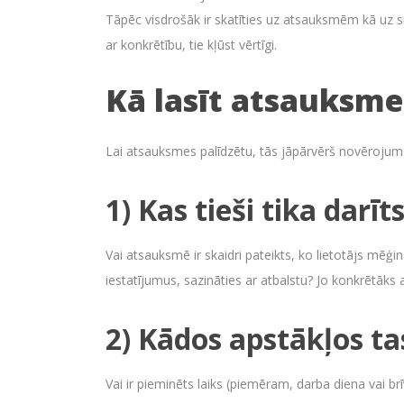
Tāpēc visdrošāk ir skatīties uz atsauksmēm kā uz sig
ar konkrētību, tie kļūst vērtīgi.
Kā lasīt atsauksme
Lai atsauksmes palīdzētu, tās jāpārvērš novērojum
1) Kas tieši tika darīt
Vai atsauksmē ir skaidri pateikts, ko lietotājs mēģi
iestatījumus, sazināties ar atbalstu? Jo konkrētāks ap
2) Kādos apstākļos ta
Vai ir pieminēts laiks (piemēram, darba diena vai br