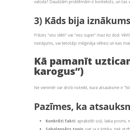
valoda? Daudzām problēmām ir konteksts, un tas var
3) Kāds bija iznākum
Frāzes “viss slikti” vai “viss super” maz ko dod. Vērtī
risinājums, vai lietotājs mēģināja vēlreiz un kas mai
Kā pamanīt uztica
karogus”)
Ne vienmēr var droši noteikt, kura atsauksme ir “īst
Pazīmes, ka atsauksm
Konkrēti fakti
: aprakstīti soļi, laika posmi,
Sabalansēts tonis
: pat ja ir kritika, tiek at