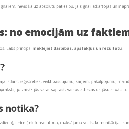
nāliem, nevis kā uz absolūtu patiesību. Ja signāli atkārtojas un ir apra
s: no emocijām uz faktie
os. Labs princips:
meklējiet darbības, apstākļus un rezultātu
.
s?
nāja izdarīt: reģistrēties, veikt pasūtījumu, saņemt pakalpojumu, mainī
raksts, jo vairāk jūs varat saprast, vai tas attiecas uz jūsu situāciju.
s notika?
īvdiena), ierīce (telefons/dators), maksājuma veids, komunikācijas kan