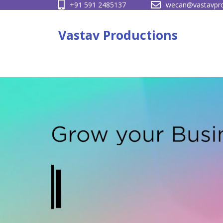
+91 591 2485137
wecan@vastavpro
Skip
to
Vastav Productions
content