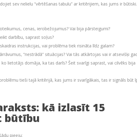
jiet sev nelielu “vērtēšanas tabulu” ar kritērijiem, kas jums ir būtiski.
a noteikumus, cenas, ierobežojumus? Vai bija pārsteigumi?
 veikt darbību, saprast soļus?
dz skaidras instrukcijas, vai problēma tiek risināta līdz galam?
ārrāvumus, “nestrādā” situācijas? Vai tās atkārtojas vai ir atsevišķi ga
ko lietotājs domāja, ka tas darīs? Šeit svarīgi saprast, vai cilvēks bija
roblēmu tieši tajā kritērijā, kas jums ir svarīgākais, tas ir signāls būt ī
raksts: kā izlasīt 15
t būtību
šādu pieeju: