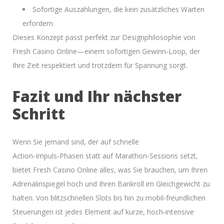
Sofortige Auszahlungen, die kein zusätzliches Warten
erfordern.
Dieses Konzept passt perfekt zur Designphilosophie von
Fresh Casino Online—einem sofortigen Gewinn‑Loop, der
Ihre Zeit respektiert und trotzdem für Spannung sorgt.
Fazit und Ihr nächster
Schritt
Wenn Sie jemand sind, der auf schnelle
Action‑Impuls‑Phasen statt auf Marathon‑Sessions setzt,
bietet Fresh Casino Online alles, was Sie brauchen, um Ihren
Adrenalinspiegel hoch und Ihren Bankroll im Gleichgewicht zu
halten. Von blitzschnellen Slots bis hin zu mobil‑freundlichen
Steuerungen ist jedes Element auf kurze, hoch‑intensive