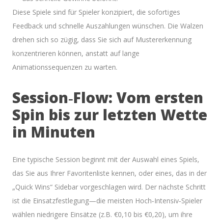
Diese Spiele sind für Spieler konzipiert, die sofortiges
Feedback und schnelle Auszahlungen wünschen. Die Walzen
drehen sich so zügig, dass Sie sich auf Mustererkennung
konzentrieren können, anstatt auf lange
Animationssequenzen zu warten.
Session‑Flow: Vom ersten
Spin bis zur letzten Wette
in Minuten
Eine typische Session beginnt mit der Auswahl eines Spiels,
das Sie aus Ihrer Favoritenliste kennen, oder eines, das in der
„Quick Wins“ Sidebar vorgeschlagen wird. Der nächste Schritt
ist die Einsatzfestlegung—die meisten Hoch‑Intensiv‑Spieler
wählen niedrigere Einsätze (z.B. €0,10 bis €0,20), um ihre