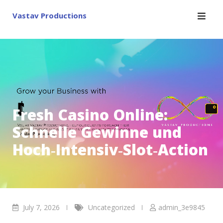
Skip
Vastav Productions
to
content
Fresh Casino Online:
Schnelle Gewinne und
Hoch‑Intensiv‑Slot‑Action
July 7, 2026
Uncategorized
admin_3e9845