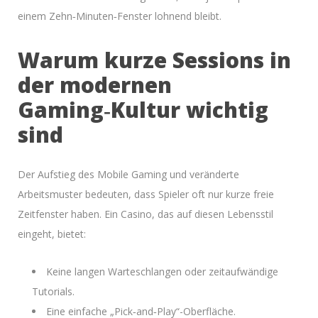
einem Zehn‑Minuten‑Fenster lohnend bleibt.
Warum kurze Sessions in
der modernen
Gaming‑Kultur wichtig
sind
Der Aufstieg des Mobile Gaming und veränderte
Arbeitsmuster bedeuten, dass Spieler oft nur kurze freie
Zeitfenster haben. Ein Casino, das auf diesen Lebensstil
eingeht, bietet:
Keine langen Warteschlangen oder zeitaufwändige
Tutorials.
Eine einfache „Pick‑and‑Play“-Oberfläche.