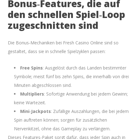
Bonus‑Features, die auf
den schnellen Spiel‑Loop
zugeschnitten sind
Die Bonus‑Mechaniken bei Fresh Casino Online sind so
gestaltet, dass sie in schnelle Spielzyklen passen:
Free Spins
: Ausgelöst durch das Landen bestimmter
Symbole; meist fünf bis zehn Spins, die innerhalb von drei
Minuten abgeschlossen sind.
Multipliers
: Sofortige Anwendung bei jedem Gewinn;
keine Wartezeit.
Mini‑Jackpots
: Zufällige Auszahlungen, die bei jedem
Spin auftreten können; sorgen für zusätzlichen
Nervenkitzel, ohne das Gameplay zu verlängern.
Dieses Features‑Paket sorgt dafür, dass jeder Spin auch in