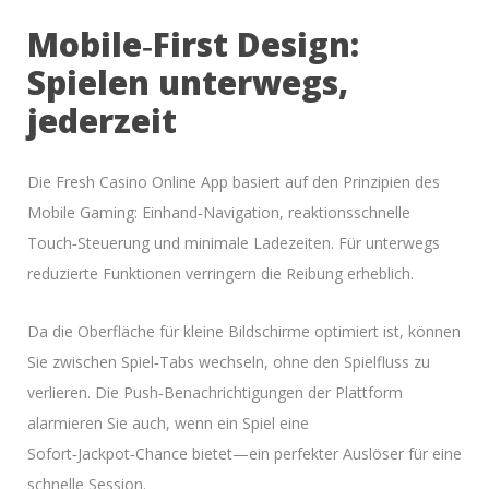
Mobile‑First Design:
Spielen unterwegs,
jederzeit
Die Fresh Casino Online App basiert auf den Prinzipien des
Mobile Gaming: Einhand‑Navigation, reaktionsschnelle
Touch‑Steuerung und minimale Ladezeiten. Für unterwegs
reduzierte Funktionen verringern die Reibung erheblich.
Da die Oberfläche für kleine Bildschirme optimiert ist, können
Sie zwischen Spiel‑Tabs wechseln, ohne den Spielfluss zu
verlieren. Die Push‑Benachrichtigungen der Plattform
alarmieren Sie auch, wenn ein Spiel eine
Sofort‑Jackpot‑Chance bietet—ein perfekter Auslöser für eine
schnelle Session.