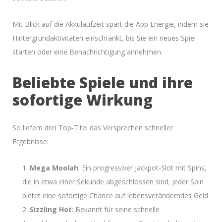
Mit Blick auf die Akkulaufzeit spart die App Energie, indem sie
Hintergrundaktivitäten einschränkt, bis Sie ein neues Spiel
starten oder eine Benachrichtigung annehmen.
Beliebte Spiele und ihre
sofortige Wirkung
So liefern drei Top‑Titel das Versprechen schneller
Ergebnisse:
Mega Moolah
: Ein progressiver Jackpot‑Slot mit Spins,
die in etwa einer Sekunde abgeschlossen sind; jeder Spin
bietet eine sofortige Chance auf lebensveränderndes Geld.
Sizzling Hot
: Bekannt für seine schnelle