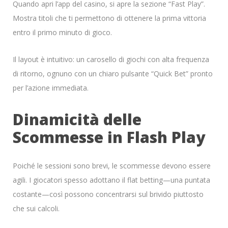
Quando apri l’app del casino, si apre la sezione “Fast Play”.
Mostra titoli che ti permettono di ottenere la prima vittoria
entro il primo minuto di gioco.
Il layout è intuitivo: un carosello di giochi con alta frequenza
di ritorno, ognuno con un chiaro pulsante “Quick Bet” pronto
per l’azione immediata.
Dinamicità delle
Scommesse in Flash Play
Poiché le sessioni sono brevi, le scommesse devono essere
agili. I giocatori spesso adottano il flat betting—una puntata
costante—così possono concentrarsi sul brivido piuttosto
che sui calcoli.