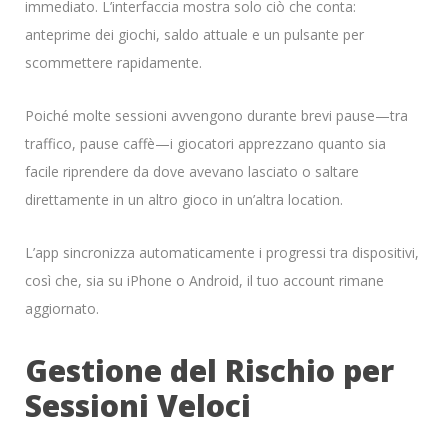
immediato. L’interfaccia mostra solo ciò che conta:
anteprime dei giochi, saldo attuale e un pulsante per
scommettere rapidamente.
Poiché molte sessioni avvengono durante brevi pause—tra
traffico, pause caffè—i giocatori apprezzano quanto sia
facile riprendere da dove avevano lasciato o saltare
direttamente in un altro gioco in un’altra location.
L’app sincronizza automaticamente i progressi tra dispositivi,
così che, sia su iPhone o Android, il tuo account rimane
aggiornato.
Gestione del Rischio per
Sessioni Veloci