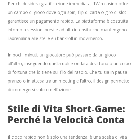
Per chi desidera gratificazione immediata, 1Win casino offre
un campo di gioco dove ogni spin, flip di carta o giro di slot
garantisce un pagamento rapido. La piattaforma è costruita
intorno a sessioni brevi e ad alta intensità che mantengono
l’adrenalina alle stelle e i bankroll in movimento.
In pochi minuti, un giocatore può passare da un gioco
all’altro, inseguendo quella dolce ondata di vittoria o un colpo
di fortuna che lo tiene sul filo del rasoio. Che tu sia in pausa
pranzo o in attesa tra un meeting e l’altro, il design permette
di immergersi subito nell’azione.
Stile di Vita Short‑Game:
Perché la Velocità Conta
Il gioco rapido non è solo una tendenza; è una scelta di vita