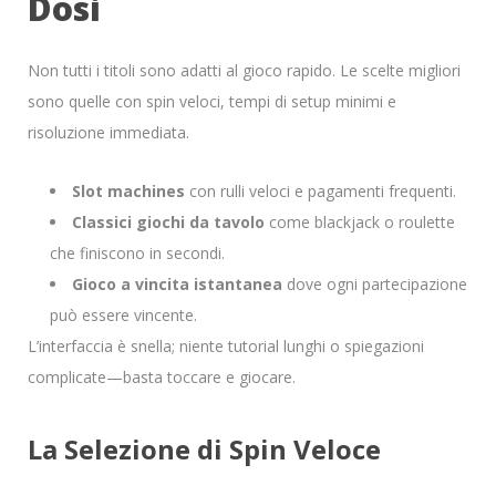
Dosi
Non tutti i titoli sono adatti al gioco rapido. Le scelte migliori
sono quelle con spin veloci, tempi di setup minimi e
risoluzione immediata.
Slot machines
con rulli veloci e pagamenti frequenti.
Classici giochi da tavolo
come blackjack o roulette
che finiscono in secondi.
Gioco a vincita istantanea
dove ogni partecipazione
può essere vincente.
L’interfaccia è snella; niente tutorial lunghi o spiegazioni
complicate—basta toccare e giocare.
La Selezione di Spin Veloce