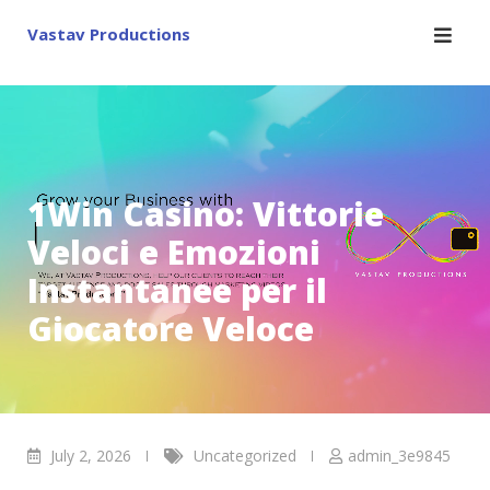
Skip
Vastav Productions
to
content
1Win Casino: Vittorie
Veloci e Emozioni
Instantanee per il
Giocatore Veloce
July 2, 2026
Uncategorized
admin_3e9845