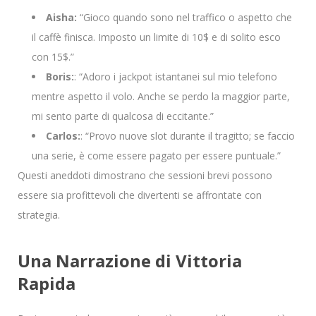
Aisha:
“Gioco quando sono nel traffico o aspetto che
il caffè finisca. Imposto un limite di 10$ e di solito esco
con 15$.”
Boris:
: “Adoro i jackpot istantanei sul mio telefono
mentre aspetto il volo. Anche se perdo la maggior parte,
mi sento parte di qualcosa di eccitante.”
Carlos:
: “Provo nuove slot durante il tragitto; se faccio
una serie, è come essere pagato per essere puntuale.”
Questi aneddoti dimostrano che sessioni brevi possono
essere sia profittevoli che divertenti se affrontate con
strategia.
Una Narrazione di Vittoria
Rapida