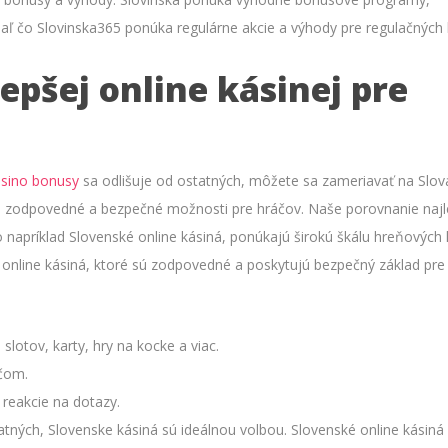
aľ čo Slovinska365 ponúka regulárne akcie a výhody pre regulačných 
pšej online kásinej pre
casino bonusy
sa odlišuje od ostatných, môžete sa zameriavať na Slo
 sú zodpovedné a bezpečné možnosti pre hráčov. Naše porovnanie najl
 napríklad Slovenské online kásiná, ponúkajú širokú škálu hreňových 
online kásiná, ktoré sú zodpovedné a poskytujú bezpečný základ pre
slotov, karty, hry na kocke a viac.
áčom.
 reakcie na dotazy.
tatných, Slovenske kásiná sú ideálnou volbou. Slovenské online kásiná