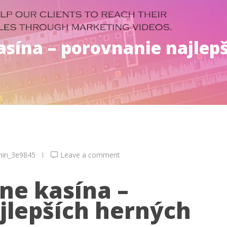
asína – porovnanie najlep
in_3e9845
Leave a comment
ne kasína –
jlepších herných