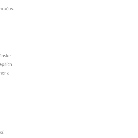
hráčov.
vánske
epších
her a
 sú