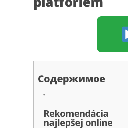
platforiem
Содержимое
Rekomendácia
najlepšej online