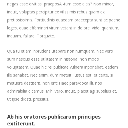
negas esse divitias, praeposÃ¬tum esse dicis? Non minor,
inquit, voluptas percipitur ex vilissimis rebus quam ex
pretiosissimis. Fortitudinis quaedam praecepta sunt ac paene
leges, quae effeminari virum vetant in dolore. Vide, quantum,
inquam, fallare, Torquate.
Qua tu etiam inprudens utebare non numquam. Nec vero
sum nescius esse utilitatem in historia, non modo
voluptatem. Quae hic rei publicae vulnera inponebat, eadem
ille sanabat. Nec enim, dum metuit, iustus est, et certe, si
metuere destiterit, non erit; Haec para/doca illi, nos
admirabilia dicamus. Mihi vero, inquit, placet agi subtilius et,
ut ipse dixisti, pressius.
Ab his oratores publicarum principes
extiterunt.