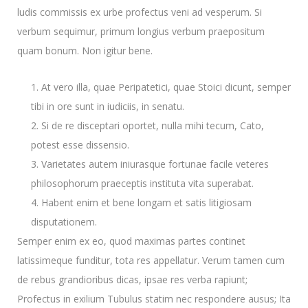
ludis commissis ex urbe profectus veni ad vesperum. Si
verbum sequimur, primum longius verbum praepositum
quam bonum. Non igitur bene.
At vero illa, quae Peripatetici, quae Stoici dicunt, semper
tibi in ore sunt in iudiciis, in senatu.
Si de re disceptari oportet, nulla mihi tecum, Cato,
potest esse dissensio.
Varietates autem iniurasque fortunae facile veteres
philosophorum praeceptis instituta vita superabat.
Habent enim et bene longam et satis litigiosam
disputationem.
Semper enim ex eo, quod maximas partes continet
latissimeque funditur, tota res appellatur. Verum tamen cum
de rebus grandioribus dicas, ipsae res verba rapiunt;
Profectus in exilium Tubulus statim nec respondere ausus; Ita