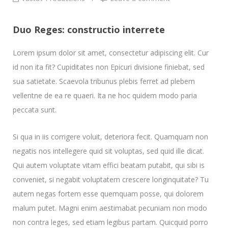
Duo Reges: constructio interrete
Lorem ipsum dolor sit amet, consectetur adipiscing elit. Cur
id non ita fit? Cupiditates non Epicuri divisione finiebat, sed
sua satietate. Scaevola tribunus plebis ferret ad plebem
vellentne de ea re quaeri. Ita ne hoc quidem modo paria
peccata sunt.
Si qua in iis corrigere voluit, deteriora fecit. Quamquam non
negatis nos intellegere quid sit voluptas, sed quid ille dicat.
Qui autem voluptate vitam effici beatam putabit, qui sibi is
conveniet, si negabit voluptatem crescere longinquitate? Tu
autem negas fortem esse quemquam posse, qui dolorem
malum putet. Magni enim aestimabat pecuniam non modo
non contra leges, sed etiam legibus partam. Quicquid porro