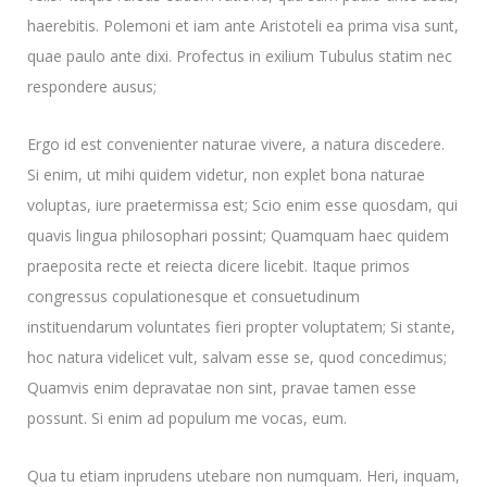
haerebitis. Polemoni et iam ante Aristoteli ea prima visa sunt,
quae paulo ante dixi. Profectus in exilium Tubulus statim nec
respondere ausus;
Ergo id est convenienter naturae vivere, a natura discedere.
Si enim, ut mihi quidem videtur, non explet bona naturae
voluptas, iure praetermissa est; Scio enim esse quosdam, qui
quavis lingua philosophari possint; Quamquam haec quidem
praeposita recte et reiecta dicere licebit. Itaque primos
congressus copulationesque et consuetudinum
instituendarum voluntates fieri propter voluptatem; Si stante,
hoc natura videlicet vult, salvam esse se, quod concedimus;
Quamvis enim depravatae non sint, pravae tamen esse
possunt. Si enim ad populum me vocas, eum.
Qua tu etiam inprudens utebare non numquam. Heri, inquam,