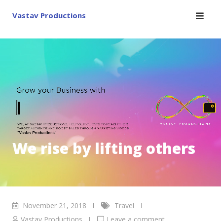
Skip
Vastav Productions
to
content
We rise by lifting others
November 21, 2018
Travel
Vastav Productions
Leave a comment