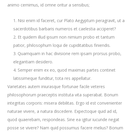
animo cernimus, id omne oritur a sensibus;
Nisi enim id faceret, cur Plato Aegyptum peragravit, ut a
sacerdotibus barbaris numeros et caelestia acciperet?
Et quidem illud ipsum non nimium probo et tantum
patior, philosophum loqui de cupiditatibus finiendis.
Quamquam in hac divisione rem ipsam prorsus probo,
elegantiam desidero.
Semper enim ex eo, quod maximas partes continet
latissimeque funditur, tota res appellatur.
Varietates autem iniurasque fortunae facile veteres
philosophorum praeceptis instituta vita superabat. Bonum
integritas corporis: misera debilitas. Ergo id est convenienter
naturae vivere, a natura discedere. Expectoque quid ad id,
quod quaerebam, respondeas. Sine ea igitur iucunde negat
posse se vivere? Nam quid possumus facere melius? Bonum