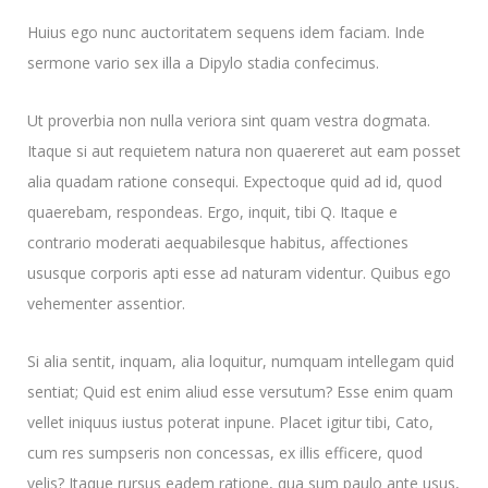
Huius ego nunc auctoritatem sequens idem faciam. Inde
sermone vario sex illa a Dipylo stadia confecimus.
Ut proverbia non nulla veriora sint quam vestra dogmata.
Itaque si aut requietem natura non quaereret aut eam posset
alia quadam ratione consequi. Expectoque quid ad id, quod
quaerebam, respondeas. Ergo, inquit, tibi Q. Itaque e
contrario moderati aequabilesque habitus, affectiones
ususque corporis apti esse ad naturam videntur. Quibus ego
vehementer assentior.
Si alia sentit, inquam, alia loquitur, numquam intellegam quid
sentiat; Quid est enim aliud esse versutum? Esse enim quam
vellet iniquus iustus poterat inpune. Placet igitur tibi, Cato,
cum res sumpseris non concessas, ex illis efficere, quod
velis? Itaque rursus eadem ratione, qua sum paulo ante usus,